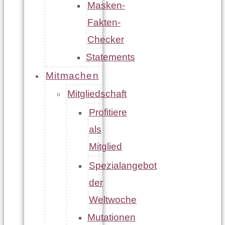
Masken-
Fakten-
Checker
Statements
Mitmachen
Mitgliedschaft
Profitiere
als
Mitglied
Spezialangebot
der
Weltwoche
Mutationen