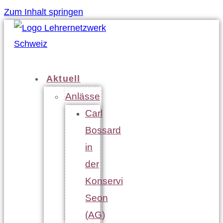
Zum Inhalt springen
Aktuell
Anlässe
Carl
Bossard
in
der
Konservi
Seon
(AG)