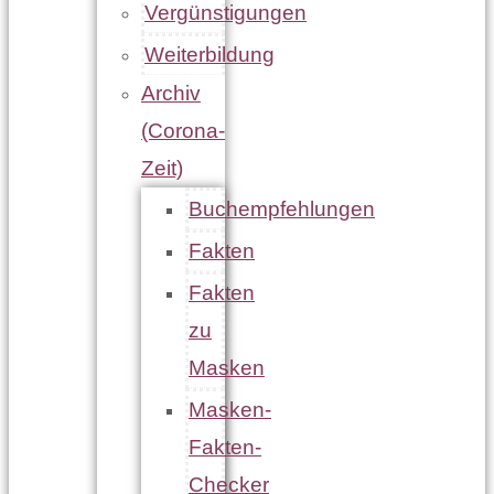
Vergünstigungen
Weiterbildung
Archiv
(Corona-
Zeit)
Buchempfehlungen
Fakten
Fakten
zu
Masken
Masken-
Fakten-
Checker