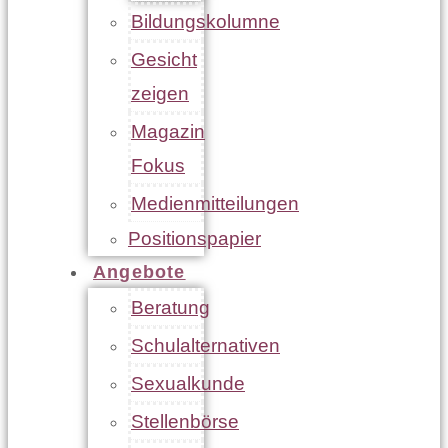
Bildungskolumne
Gesicht
zeigen
Magazin
Fokus
Medienmitteilungen
Positionspapier
Angebote
Beratung
Schulalternativen
Sexualkunde
Stellenbörse