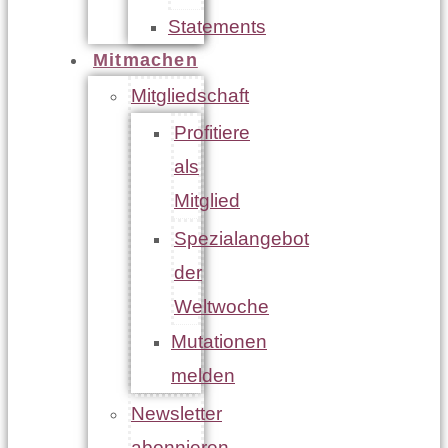
Statements
Mitmachen
Mitgliedschaft
Profitiere
als
Mitglied
Spezialangebot
der
Weltwoche
Mutationen
melden
Newsletter
abonnieren