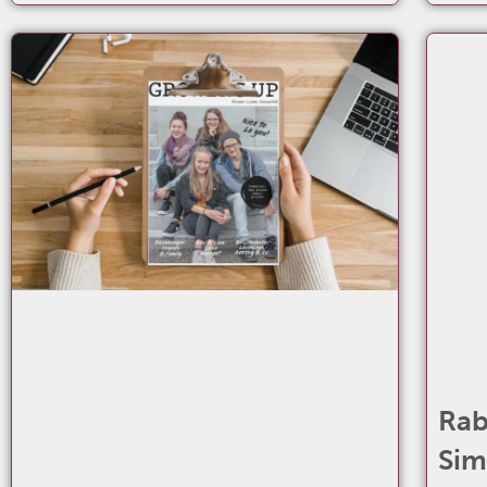
Rab
Sim