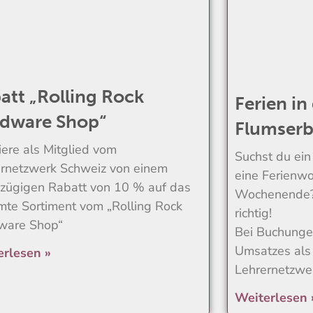
att „Rolling Rock
Ferien in
dware Shop“
Flumser
tiere als Mitglied vom
Suchst du ein
rnetzwerk Schweiz von einem
eine Ferienwo
zügigen Rabatt von 10 % auf das
Wochenende? 
te Sortiment vom „Rolling Rock
richtig!
ware Shop“
Bei Buchung
Umsatzes als
erlesen »
Lehrernetzwe
Weiterlesen 