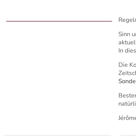
Regelm
Sinn u
aktuel
In die
Die Ko
Zeitsc
Sonder
Besten
natürl
Jérôm