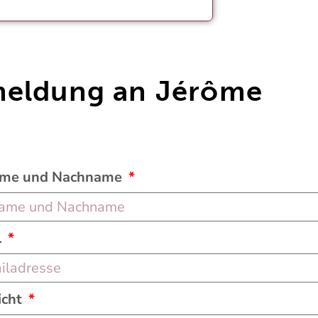
eldung an Jérôme
ame und Nachname
l
icht