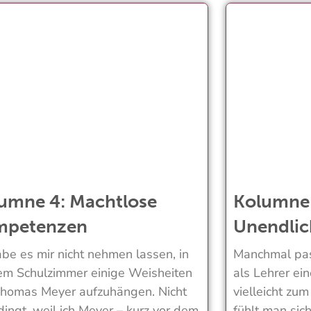
umne 4: Machtlose
Kolumne 
mpetenzen
Unendlic
abe es mir nicht nehmen lassen, in
Manchmal pas
m Schulzimmer einige Weisheiten
als Lehrer ei
homas Meyer aufzuhängen. Nicht
vielleicht zum
ingt, weil ich Meyer – kurz vor dem
fühlt man sic