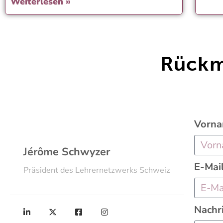
Weiterlesen »
Rückm
Vorn
Jérôme Schwyzer
E-Mai
Präsident des Lehrernetzwerks Schweiz
Nachr