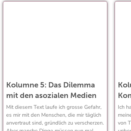
Kolumne 5: Das Dilemma
Kol
mit den asozialen Medien
Ko
Mit diesem Text laufe ich grosse Gefahr,
Ich h
es mir mit den Menschen, die mir täglich
meine
anvertraut sind, gründlich zu verscherzen.
von T
Aber manche Dinge müssen nun mal
unbed