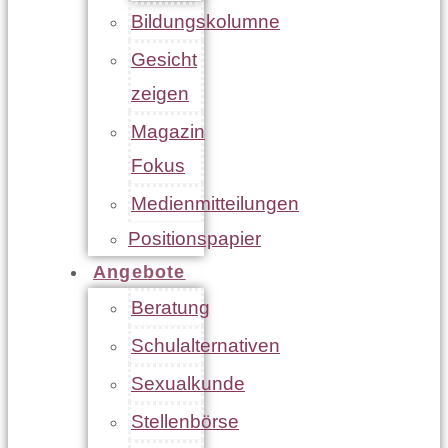
Bildungskolumne
Gesicht
zeigen
Magazin
Fokus
Medienmitteilungen
Positionspapier
Angebote
Beratung
Schulalternativen
Sexualkunde
Stellenbörse