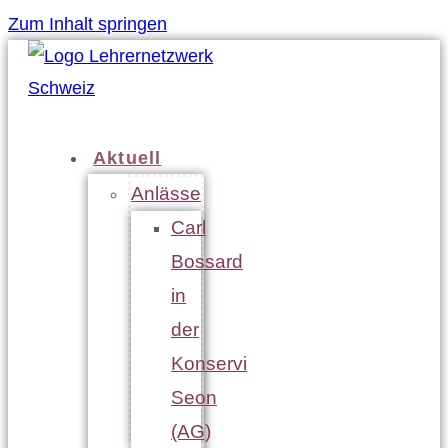
Zum Inhalt springen
Aktuell
Anlässe
Carl
Bossard
in
der
Konservi
Seon
(AG)