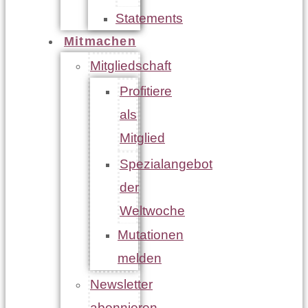
Statements
Mitmachen
Mitgliedschaft
Profitiere
als
Mitglied
Spezialangebot
der
Weltwoche
Mutationen
melden
Newsletter
abonnieren