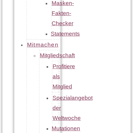
Masken-
Fakten-
Checker
Statements
Mitmachen
Mitgliedschaft
Profitiere
als
Mitglied
Spezialangebot
der
Weltwoche
Mutationen