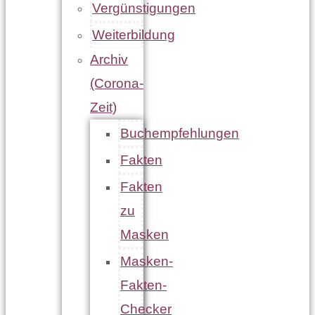
Vergünstigungen
Weiterbildung
Archiv
(Corona-
Zeit)
Buchempfehlungen
Fakten
Fakten
zu
Masken
Masken-
Fakten-
Checker