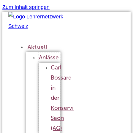
Zum Inhalt springen
Aktuell
Anlässe
Carl
Bossard
in
der
Konservi
Seon
(AG)