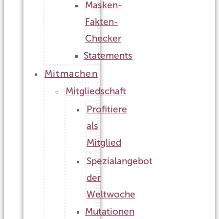
Masken-
Fakten-
Checker
Statements
Mitmachen
Mitgliedschaft
Profitiere
als
Mitglied
Spezialangebot
der
Weltwoche
Mutationen