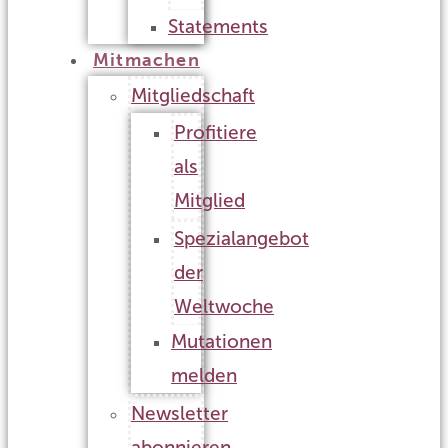
Statements
Mitmachen
Mitgliedschaft
Profitiere
als
Mitglied
Spezialangebot
der
Weltwoche
Mutationen
melden
Newsletter
abonnieren