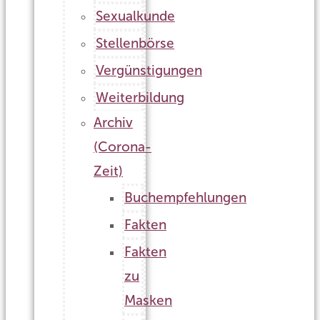
Sexualkunde
Stellenbörse
Vergünstigungen
Weiterbildung
Archiv
(Corona-
Zeit)
Buchempfehlungen
Fakten
Fakten
zu
Masken