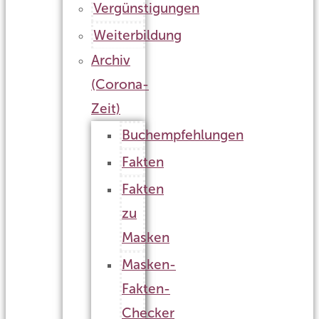
Vergünstigungen
Weiterbildung
Archiv
(Corona-
Zeit)
Buchempfehlungen
Fakten
Fakten
zu
Masken
Masken-
Fakten-
Checker