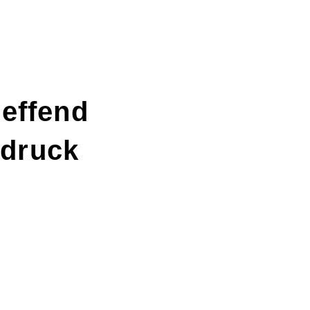
reffend
fdruck