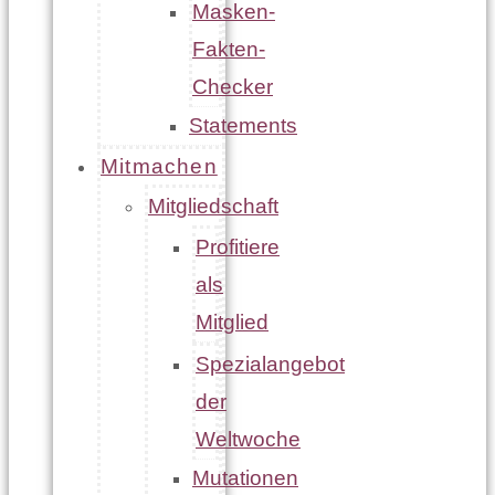
Masken-
Fakten-
Checker
Statements
Mitmachen
Mitgliedschaft
Profitiere
als
Mitglied
Spezialangebot
der
Weltwoche
Mutationen