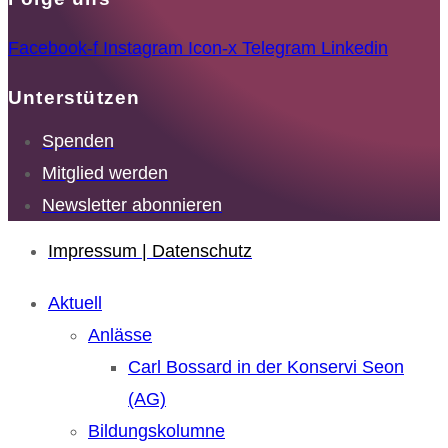
Facebook-f
Instagram
Icon-x
Telegram
Linkedin
Unterstützen
Spenden
Mitglied werden
Newsletter abonnieren
Impressum | Datenschutz
Aktuell
Anlässe
Carl Bossard in der Konservi Seon
(AG)
Bildungskolumne