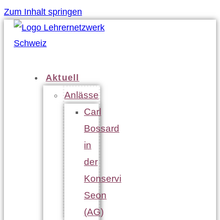
Zum Inhalt springen
Aktuell
Anlässe
Carl
Bossard
in
der
Konservi
Seon
(AG)