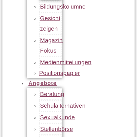
Bildungskolumne
Gesicht
zeigen
Magazin
Fokus
Medienmitteilungen
Positionspapier
Angebote
Beratung
Schulalternativen
Sexualkunde
Stellenbörse