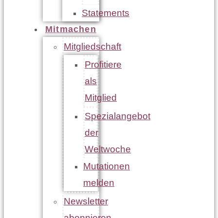
Statements
Mitmachen
Mitgliedschaft
Profitiere
als
Mitglied
Spezialangebot
der
Weltwoche
Mutationen
melden
Newsletter
abonnieren