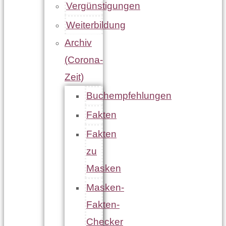
Vergünstigungen
Weiterbildung
Archiv
(Corona-
Zeit)
Buchempfehlungen
Fakten
Fakten
zu
Masken
Masken-
Fakten-
Checker