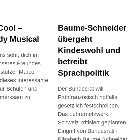
Cool –
Baume-Schneider
y Musical
übergeht
Kindeswohl und
uns sehr, dich im
betreibt
seres Freundes
Sprachpolitik
stützer Marco
dieses interessante
ür Schulen und
Der Bundesrat will
ufmerksam zu
Frühfranzösisch notfalls
gesetzlich festschreiben.
Das Lehrernetzwerk
Schweiz kritisiert geplanten
Eingriff von Bundesrätin
Elisabeth Baume-Schneider