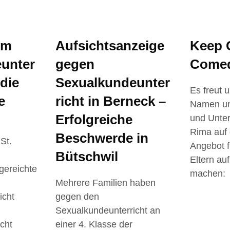
um
Aufsichtsanzeige
Keep 
unter
gegen
Comed
 die
Sexualkundeunter
Es freut 
e
richt in Berneck –
Namen un
Erfolgreiche
und Unter
Rima auf 
Beschwerde in
St.
Angebot f
Bütschwil
Eltern a
gereichte
machen:
n
Mehrere Familien haben
icht
gegen den
Sexualkundeunterricht an
cht
einer 4. Klasse der