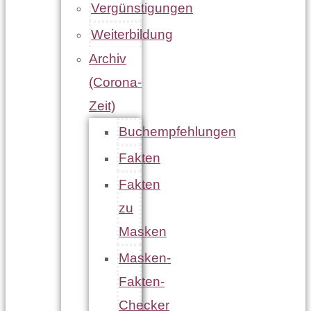
Vergünstigungen
Weiterbildung
Archiv
(Corona-
Zeit)
Buchempfehlungen
Fakten
Fakten
zu
Masken
Masken-
Fakten-
Checker