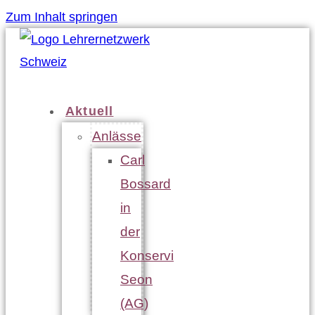
Zum Inhalt springen
Aktuell
Anlässe
Carl
Bossard
in
der
Konservi
Seon
(AG)