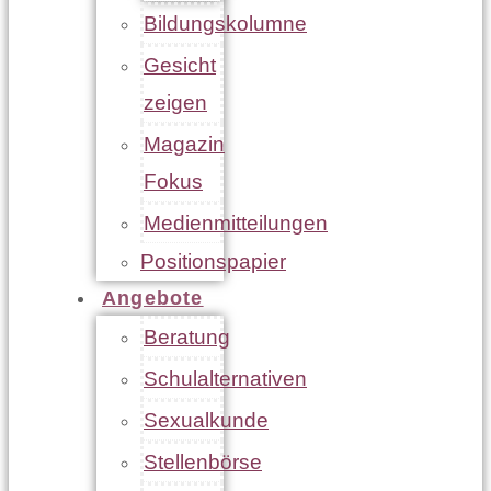
Bildungskolumne
Gesicht
zeigen
Magazin
Fokus
Medienmitteilungen
Positionspapier
Angebote
Beratung
Schulalternativen
Sexualkunde
Stellenbörse