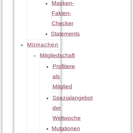
Masken-
Fakten-
Checker
Statements
Mitmachen
Mitgliedschaft
Profitiere
als
Mitglied
Spezialangebot
der
Weltwoche
Mutationen