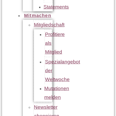
Statements
Mitmachen
Mitgliedschaft
Profitiere
als
Mitglied
Spezialangebot
der
Weltwoche
Mutationen
melden
Newsletter
abonnieren