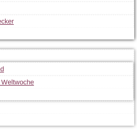
cker
ed
r Weltwoche