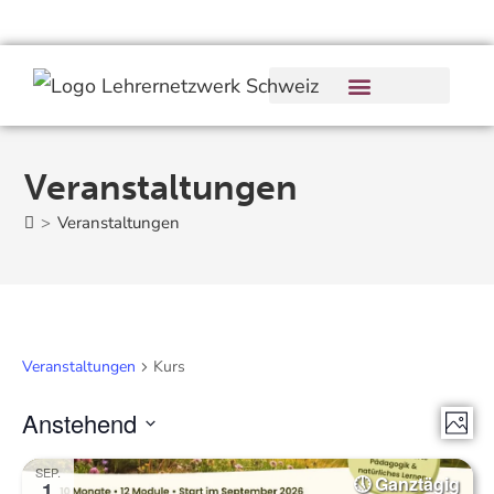
Veranstaltungen
>
Veranstaltungen
Veranstaltungen
Kurs
Anstehend
V
A
F
e
D
n
o
SEP.
Ganztägig
r
1
a