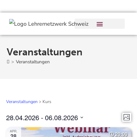
Veranstaltungen
>
Veranstaltungen
Veranstaltungen
Kurs
28.04.2026
 - 
06.08.2026
V
A
F
e
D
n
o
APR.
20:00
r
28
a