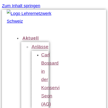
Zum Inhalt springen
Aktuell
Anlässe
Carl
Bossard
in
der
Konservi
Seon
(AG)