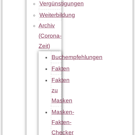
Vergünstigungen
Weiterbildung
Archiv
(Corona-
Zeit)
Buchempfehlungen
Fakten
Fakten
zu
Masken
Masken-
Fakten-
Checker