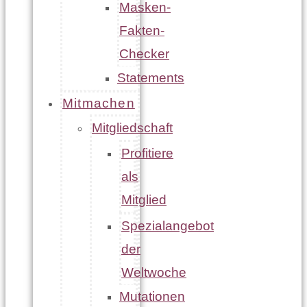
Masken-
Fakten-
Checker
Statements
Mitmachen
Mitgliedschaft
Profitiere
als
Mitglied
Spezialangebot
der
Weltwoche
Mutationen