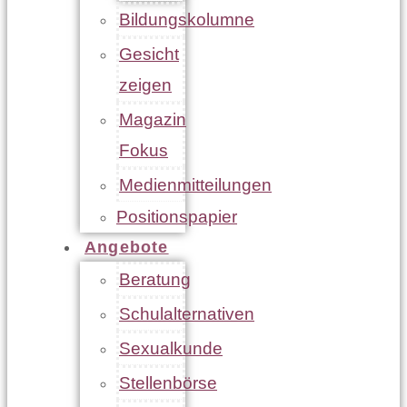
Bildungskolumne
Gesicht
zeigen
Magazin
Fokus
Medienmitteilungen
Positionspapier
Angebote
Beratung
Schulalternativen
Sexualkunde
Stellenbörse