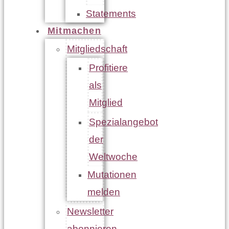
Statements
Mitmachen
Mitgliedschaft
Profitiere
als
Mitglied
Spezialangebot
der
Weltwoche
Mutationen
melden
Newsletter
abonnieren