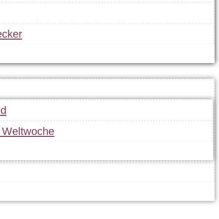
cker
ed
r Weltwoche