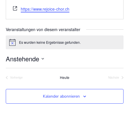
W
https://www.rejoice-chor.ch
e
b
s
Veranstaltungen von diesem veranstalter
e
i
Es wurden keine Ergebnisse gefunden.
H
t
i
e
n
Anstehende
w
e
D
i
s
a
Heute
Vorherige
Nächste
Veranstaltungen
Veranstalt
t
u
Kalender abonnieren
m
w
ä