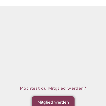
h
l
e
n
.
Möchtest du Mitglied werden?
Mitglied werden