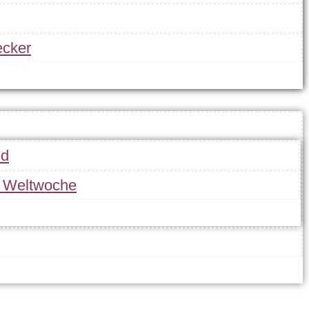
cker
ed
r Weltwoche