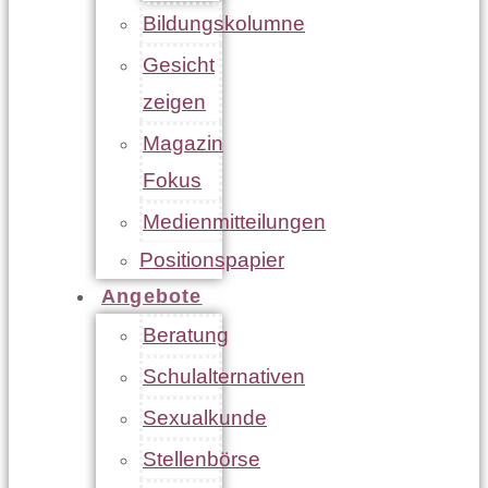
Bildungskolumne
Gesicht
zeigen
Magazin
Fokus
Medienmitteilungen
Positionspapier
Angebote
Beratung
Schulalternativen
Sexualkunde
Stellenbörse