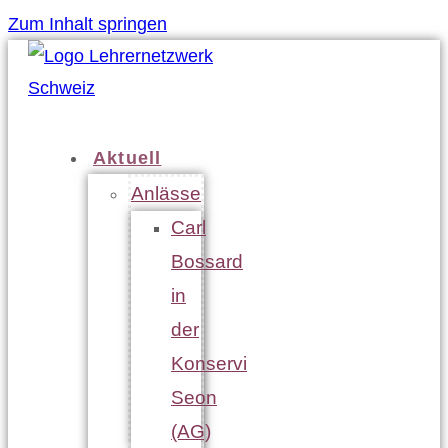
Zum Inhalt springen
Aktuell
Anlässe
Carl
Bossard
in
der
Konservi
Seon
(AG)