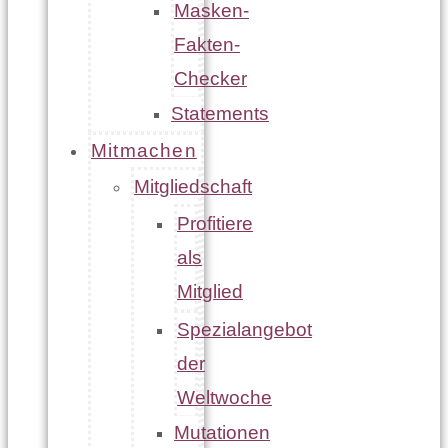
Masken-
Fakten-
Checker
Statements
Mitmachen
Mitgliedschaft
Profitiere
als
Mitglied
Spezialangebot
der
Weltwoche
Mutationen