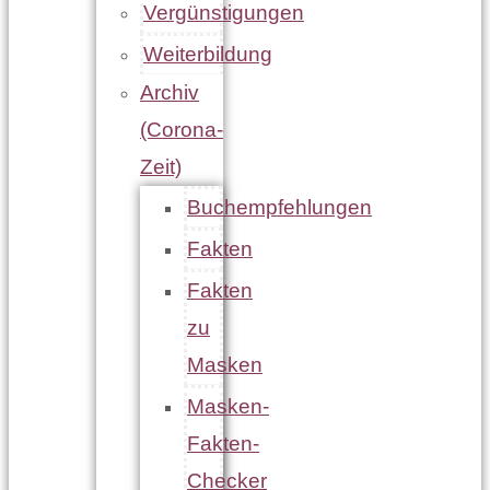
Vergünstigungen
Weiterbildung
Archiv
(Corona-
Zeit)
Buchempfehlungen
Fakten
Fakten
zu
Masken
Masken-
Fakten-
Checker