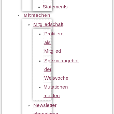
Statements
Mitmachen
Mitgliedschaft
Profitiere
als
Mitglied
Spezialangebot
der
Weltwoche
Mutationen
melden
Newsletter
abonnieren