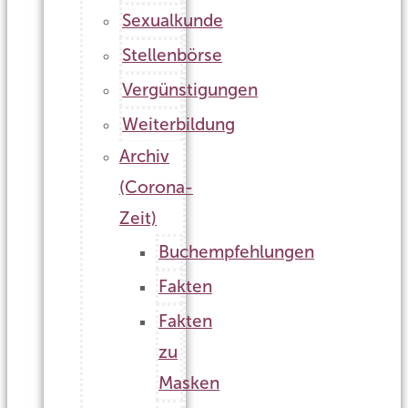
Sexualkunde
Stellenbörse
Vergünstigungen
Weiterbildung
Archiv
(Corona-
Zeit)
Buchempfehlungen
Fakten
Fakten
zu
Masken