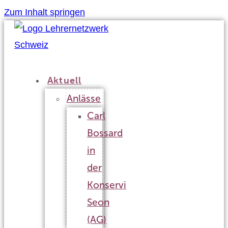
Zum Inhalt springen
Aktuell
Anlässe
Carl
Bossard
in
der
Konservi
Seon
(AG)