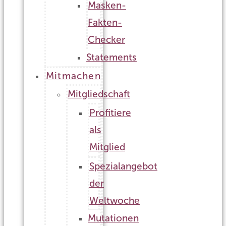
Masken-
Fakten-
Checker
Statements
Mitmachen
Mitgliedschaft
Profitiere
als
Mitglied
Spezialangebot
der
Weltwoche
Mutationen