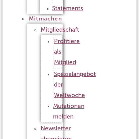
Statements
Mitmachen
Mitgliedschaft
Profitiere
als
Mitglied
Spezialangebot
der
Weltwoche
Mutationen
melden
Newsletter
abonnieren