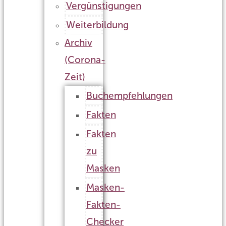
Vergünstigungen
Weiterbildung
Archiv
(Corona-
Zeit)
Buchempfehlungen
Fakten
Fakten
zu
Masken
Masken-
Fakten-
Checker