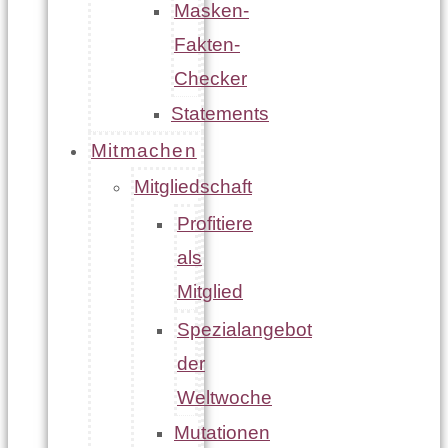
Masken-
Fakten-
Checker
Statements
Mitmachen
Mitgliedschaft
Profitiere
als
Mitglied
Spezialangebot
der
Weltwoche
Mutationen