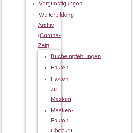
Vergünstigungen
Weiterbildung
Archiv
(Corona-
Zeit)
Buchempfehlungen
Fakten
Fakten
zu
Masken
Masken-
Fakten-
Checker