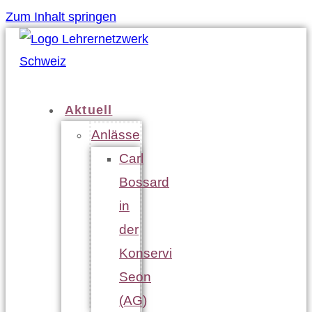
Zum Inhalt springen
Aktuell
Anlässe
Carl
Bossard
in
der
Konservi
Seon
(AG)