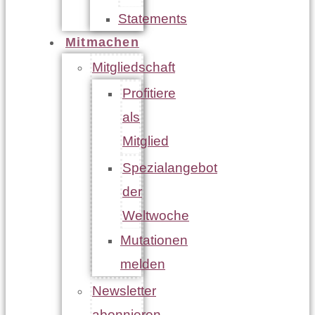
Statements
Mitmachen
Mitgliedschaft
Profitiere
als
Mitglied
Spezialangebot
der
Weltwoche
Mutationen
melden
Newsletter
abonnieren