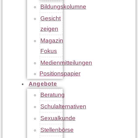
Bildungskolumne
Gesicht
zeigen
Magazin
Fokus
Medienmitteilungen
Positionspapier
Angebote
Beratung
Schulalternativen
Sexualkunde
Stellenbörse