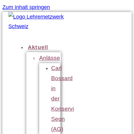
Zum Inhalt springen
Aktuell
Anlässe
Carl
Bossard
in
der
Konservi
Seon
(AG)