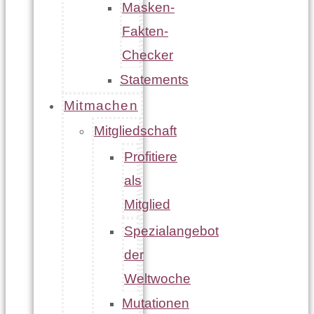
Masken-
Fakten-
Checker
Statements
Mitmachen
Mitgliedschaft
Profitiere
als
Mitglied
Spezialangebot
der
Weltwoche
Mutationen