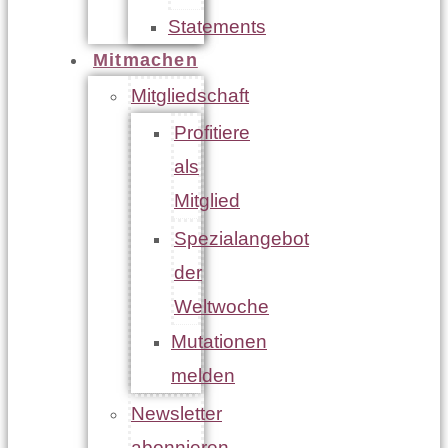
Statements
Mitmachen
Mitgliedschaft
Profitiere
als
Mitglied
Spezialangebot
der
Weltwoche
Mutationen
melden
Newsletter
abonnieren