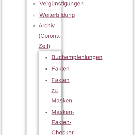
Vergünstigungen
Weiterbildung
Archiv
(Corona-
Zeit)
Buchempfehlungen
Fakten
Fakten
zu
Masken
Masken-
Fakten-
Checker