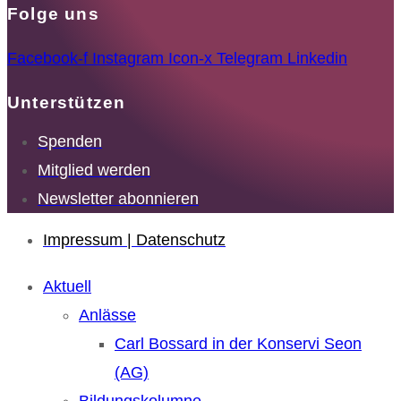
Folge uns
Facebook-f
Instagram
Icon-x
Telegram
Linkedin
Unterstützen
Spenden
Mitglied werden
Newsletter abonnieren
Impressum | Datenschutz
Aktuell
Anlässe
Carl Bossard in der Konservi Seon
(AG)
Bildungskolumne