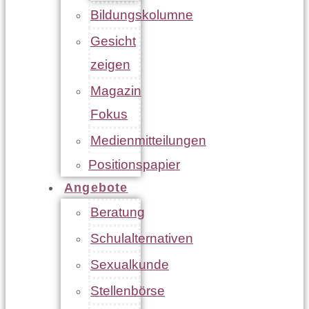
Bildungskolumne
Gesicht
zeigen
Magazin
Fokus
Medienmitteilungen
Positionspapier
Angebote
Beratung
Schulalternativen
Sexualkunde
Stellenbörse