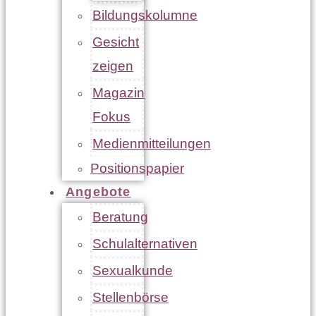
Bildungskolumne
Gesicht
zeigen
Magazin
Fokus
Medienmitteilungen
Positionspapier
Angebote
Beratung
Schulalternativen
Sexualkunde
Stellenbörse