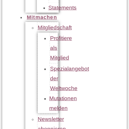
Statements
Mitmachen
Mitgliedschaft
Profitiere
als
Mitglied
Spezialangebot
der
Weltwoche
Mutationen
melden
Newsletter
abonnieren