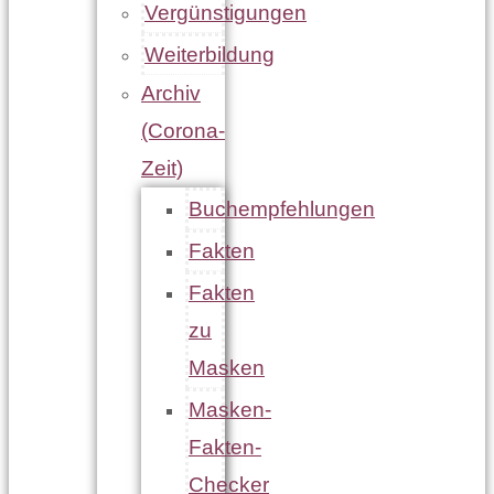
Vergünstigungen
Weiterbildung
Archiv
(Corona-
Zeit)
Buchempfehlungen
Fakten
Fakten
zu
Masken
Masken-
Fakten-
Checker