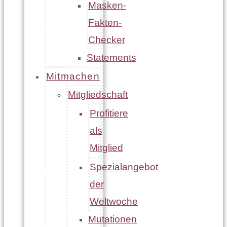
Masken-
Fakten-
Checker
Statements
Mitmachen
Mitgliedschaft
Profitiere
als
Mitglied
Spezialangebot
der
Weltwoche
Mutationen