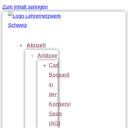
Zum Inhalt springen
Aktuell
Anlässe
Carl
Bossard
in
der
Konservi
Seon
(AG)