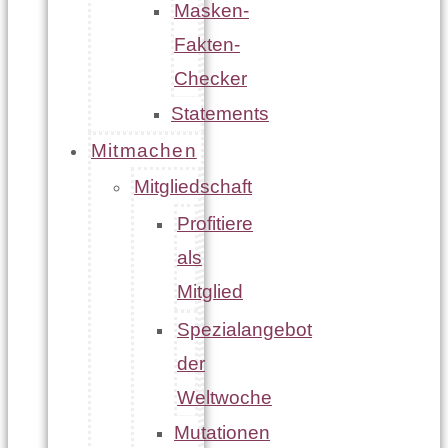
Masken-
Fakten-
Checker
Statements
Mitmachen
Mitgliedschaft
Profitiere
als
Mitglied
Spezialangebot
der
Weltwoche
Mutationen