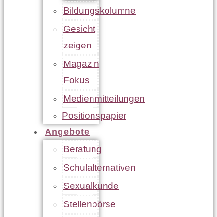
Bildungskolumne
Gesicht
zeigen
Magazin
Fokus
Medienmitteilungen
Positionspapier
Angebote
Beratung
Schulalternativen
Sexualkunde
Stellenbörse