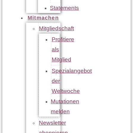
Statements
Mitmachen
Mitgliedschaft
Profitiere
als
Mitglied
Spezialangebot
der
Weltwoche
Mutationen
melden
Newsletter
abonnieren