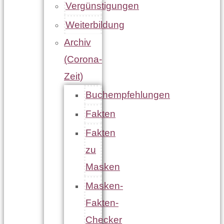
Vergünstigungen
Weiterbildung
Archiv
(Corona-
Zeit)
Buchempfehlungen
Fakten
Fakten
zu
Masken
Masken-
Fakten-
Checker