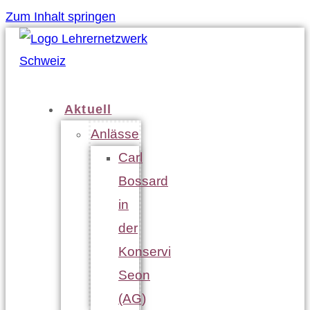
Zum Inhalt springen
Aktuell
Anlässe
Carl
Bossard
in
der
Konservi
Seon
(AG)