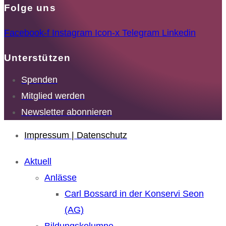
Folge uns
Facebook-f
Instagram
Icon-x
Telegram
Linkedin
Unterstützen
Spenden
Mitglied werden
Newsletter abonnieren
Impressum | Datenschutz
Aktuell
Anlässe
Carl Bossard in der Konservi Seon
(AG)
Bildungskolumne