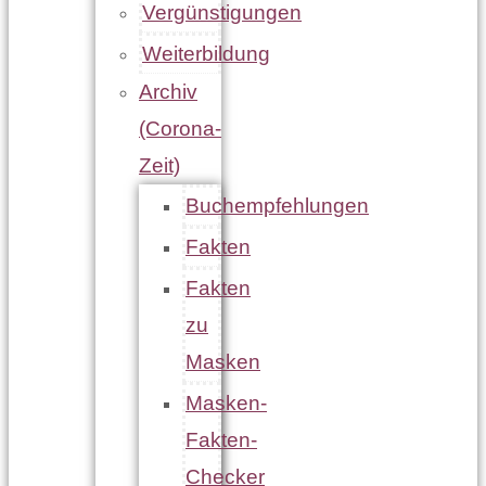
Vergünstigungen
Weiterbildung
Archiv
(Corona-
Zeit)
Buchempfehlungen
Fakten
Fakten
zu
Masken
Masken-
Fakten-
Checker