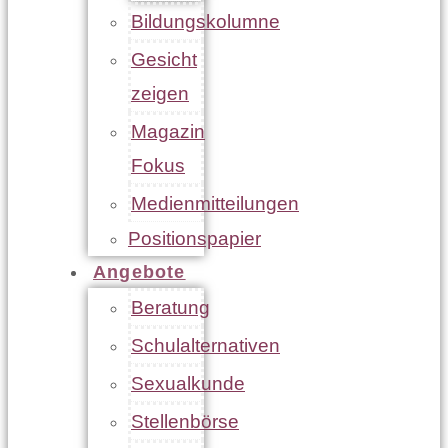
Bildungskolumne
Gesicht
zeigen
Magazin
Fokus
Medienmitteilungen
Positionspapier
Angebote
Beratung
Schulalternativen
Sexualkunde
Stellenbörse