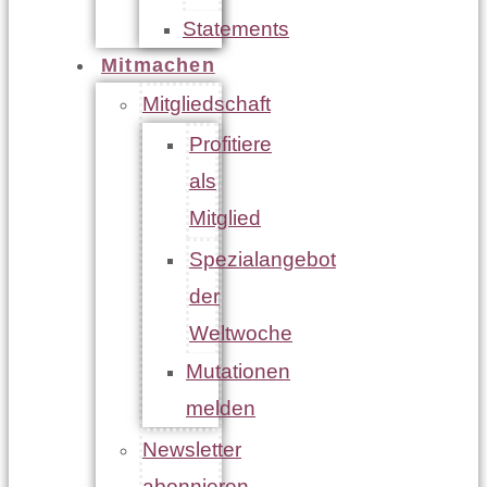
Statements
Mitmachen
Mitgliedschaft
Profitiere
als
Mitglied
Spezialangebot
der
Weltwoche
Mutationen
melden
Newsletter
abonnieren