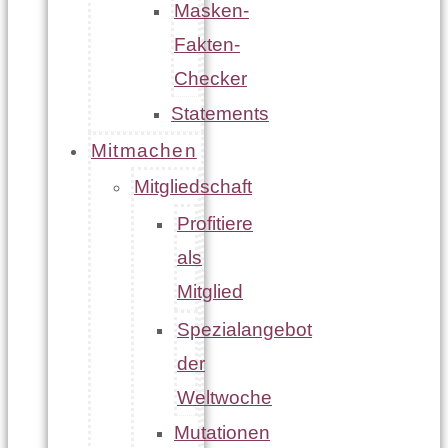
Masken-
Fakten-
Checker
Statements
Mitmachen
Mitgliedschaft
Profitiere
als
Mitglied
Spezialangebot
der
Weltwoche
Mutationen