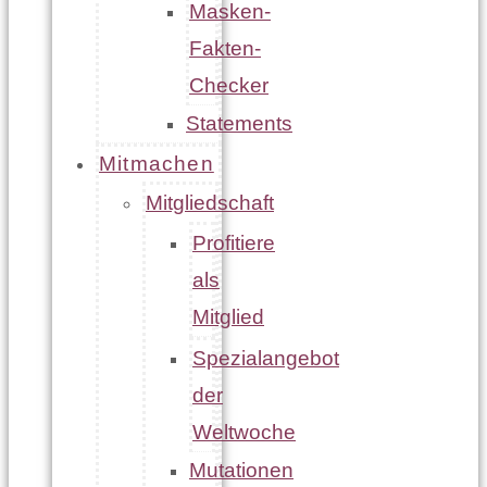
Masken-
Fakten-
Checker
Statements
Mitmachen
Mitgliedschaft
Profitiere
als
Mitglied
Spezialangebot
der
Weltwoche
Mutationen