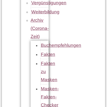
Vergünstigungen
Weiterbildung
Archiv
(Corona-
Zeit)
Buchempfehlungen
Fakten
Fakten
zu
Masken
Masken-
Fakten-
Checker