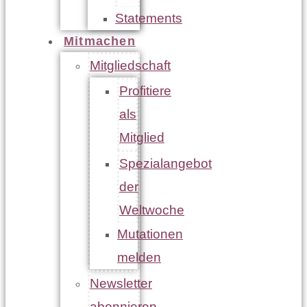
Statements
Mitmachen
Mitgliedschaft
Profitiere
als
Mitglied
Spezialangebot
der
Weltwoche
Mutationen
melden
Newsletter
abonnieren