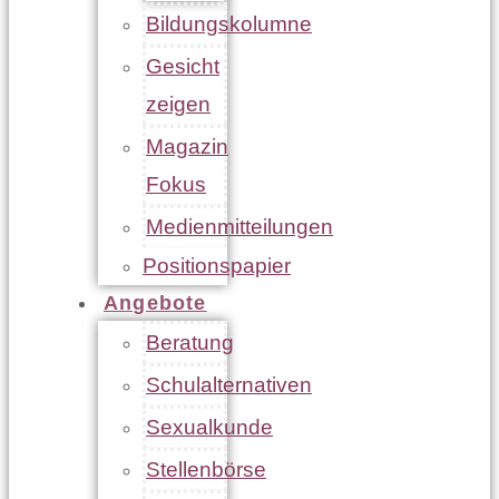
Bildungskolumne
Gesicht
zeigen
Magazin
Fokus
Medienmitteilungen
Positionspapier
Angebote
Beratung
Schulalternativen
Sexualkunde
Stellenbörse