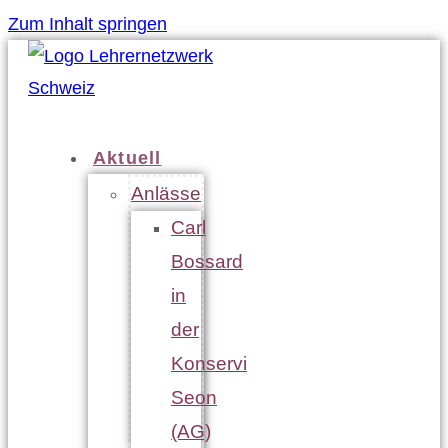
Zum Inhalt springen
Aktuell
Anlässe
Carl
Bossard
in
der
Konservi
Seon
(AG)