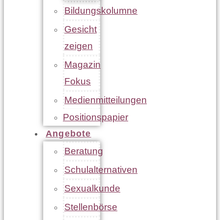
Bildungskolumne
Gesicht
zeigen
Magazin
Fokus
Medienmitteilungen
Positionspapier
Angebote
Beratung
Schulalternativen
Sexualkunde
Stellenbörse