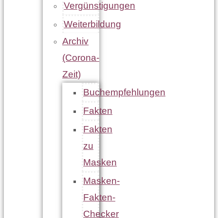
Vergünstigungen
Weiterbildung
Archiv
(Corona-
Zeit)
Buchempfehlungen
Fakten
Fakten
zu
Masken
Masken-
Fakten-
Checker