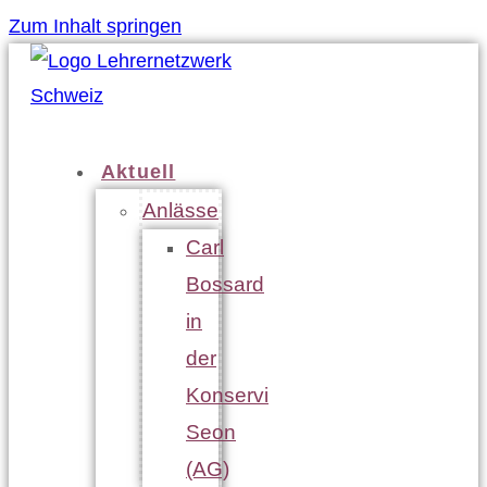
Zum Inhalt springen
Aktuell
Anlässe
Carl
Bossard
in
der
Konservi
Seon
(AG)