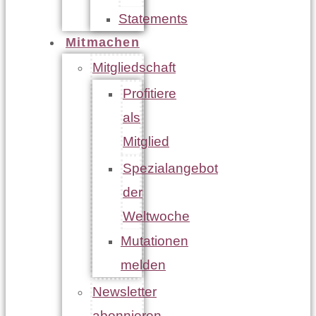
Statements
Mitmachen
Mitgliedschaft
Profitiere
als
Mitglied
Spezialangebot
der
Weltwoche
Mutationen
melden
Newsletter
abonnieren