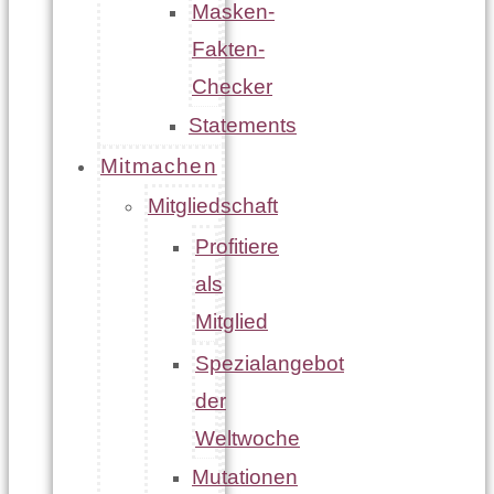
Masken-
Fakten-
Checker
Statements
Mitmachen
Mitgliedschaft
Profitiere
als
Mitglied
Spezialangebot
der
Weltwoche
Mutationen