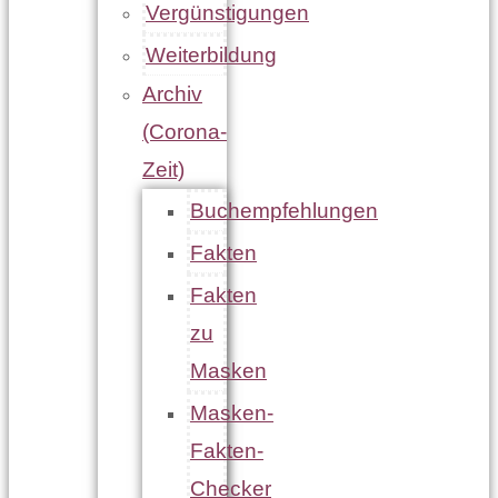
Vergünstigungen
Weiterbildung
Archiv
(Corona-
Zeit)
Buchempfehlungen
Fakten
Fakten
zu
Masken
Masken-
Fakten-
Checker