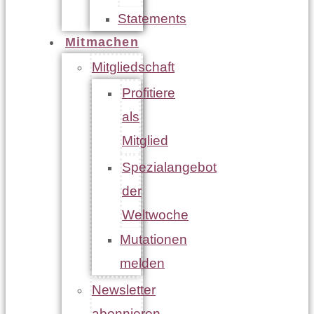
Statements
Mitmachen
Mitgliedschaft
Profitiere
als
Mitglied
Spezialangebot
der
Weltwoche
Mutationen
melden
Newsletter
abonnieren