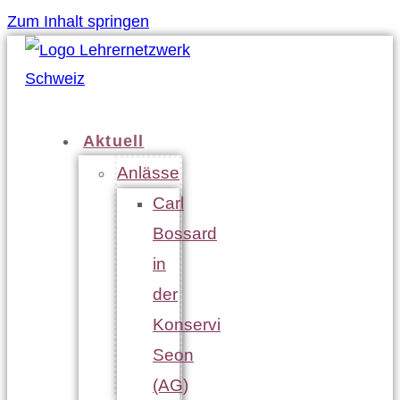
Zum Inhalt springen
Aktuell
Anlässe
Carl
Bossard
in
der
Konservi
Seon
(AG)