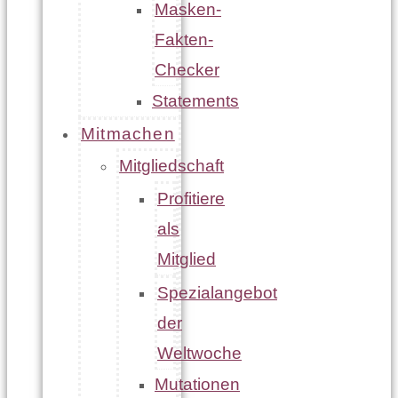
Masken-
Fakten-
Checker
Statements
Mitmachen
Mitgliedschaft
Profitiere
als
Mitglied
Spezialangebot
der
Weltwoche
Mutationen