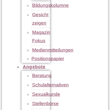
Bildungskolumne
Gesicht
zeigen
Magazin
Fokus
Medienmitteilungen
Positionspapier
Angebote
Beratung
Schulalternativen
Sexualkunde
Stellenbörse