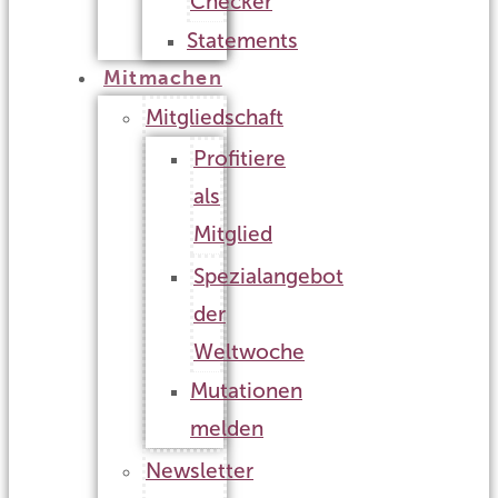
Checker
Statements
Mitmachen
Mitgliedschaft
Profitiere
als
Mitglied
Spezialangebot
der
Weltwoche
Mutationen
melden
Newsletter