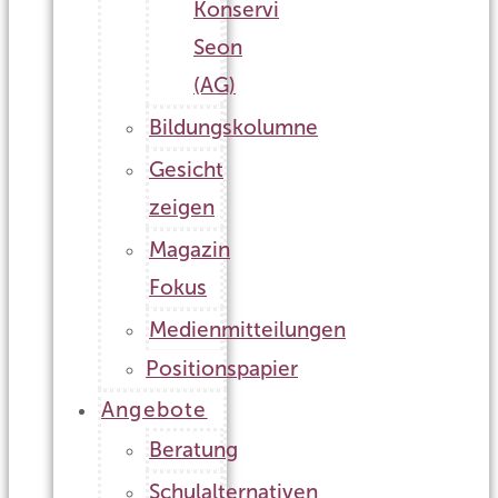
Konservi
Seon
(AG)
Bildungskolumne
Gesicht
zeigen
Magazin
Fokus
Medienmitteilungen
Positionspapier
Angebote
Beratung
Schulalternativen