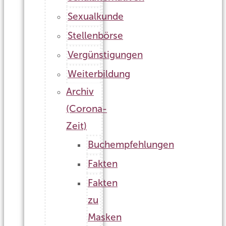
Sexualkunde
Stellenbörse
Vergünstigungen
Weiterbildung
Archiv
(Corona-
Zeit)
Buchempfehlungen
Fakten
Fakten
zu
Masken