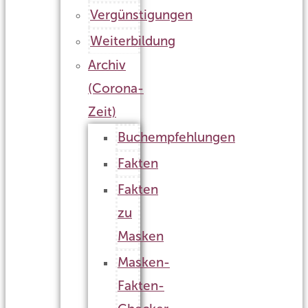
Vergünstigungen
Weiterbildung
Archiv
(Corona-
Zeit)
Buchempfehlungen
Fakten
Fakten
zu
Masken
Masken-
Fakten-