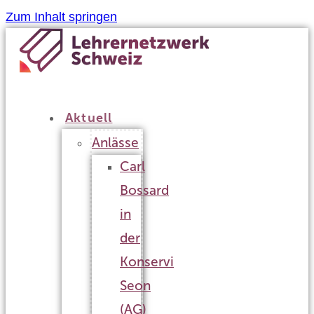
Zum Inhalt springen
Aktuell
Anlässe
Carl
Bossard
in
der
Konservi
Seon
(AG)