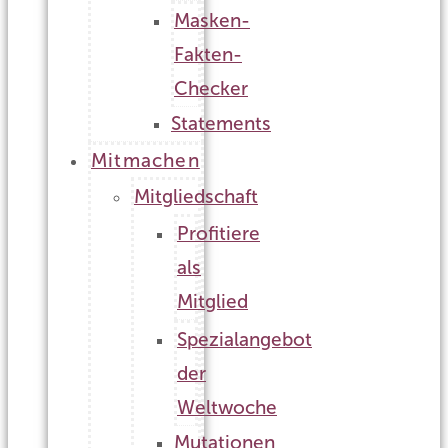
Masken-
Fakten-
Checker
Statements
Mitmachen
Mitgliedschaft
Profitiere
als
Mitglied
Spezialangebot
der
Weltwoche
Mutationen