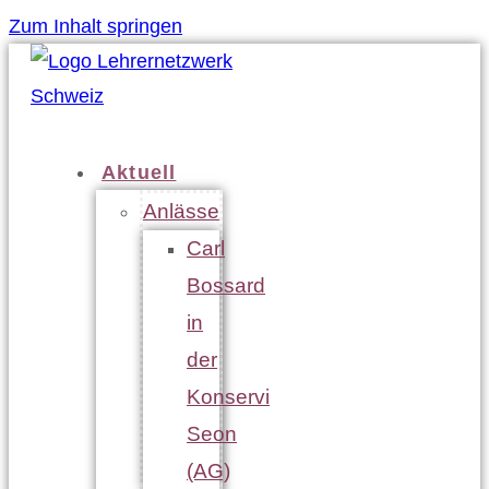
Zum Inhalt springen
Aktuell
Anlässe
Carl
Bossard
in
der
Konservi
Seon
(AG)