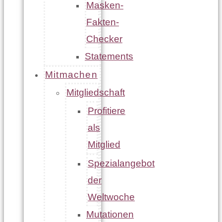
Masken-
Fakten-
Checker
Statements
Mitmachen
Mitgliedschaft
Profitiere
als
Mitglied
Spezialangebot
der
Weltwoche
Mutationen