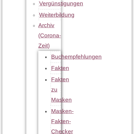
Vergünstigungen
Weiterbildung
Archiv
(Corona-
Zeit)
Buchempfehlungen
Fakten
Fakten
zu
Masken
Masken-
Fakten-
Checker