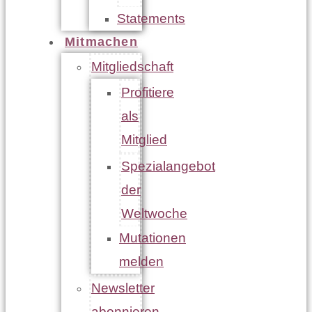
Statements
Mitmachen
Mitgliedschaft
Profitiere
als
Mitglied
Spezialangebot
der
Weltwoche
Mutationen
melden
Newsletter
abonnieren