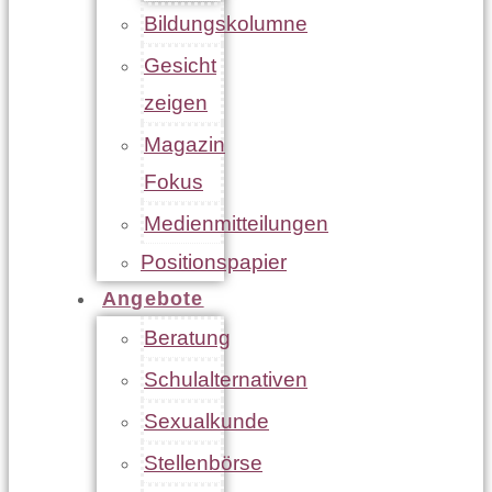
Bildungskolumne
Gesicht
zeigen
Magazin
Fokus
Medienmitteilungen
Positionspapier
Angebote
Beratung
Schulalternativen
Sexualkunde
Stellenbörse