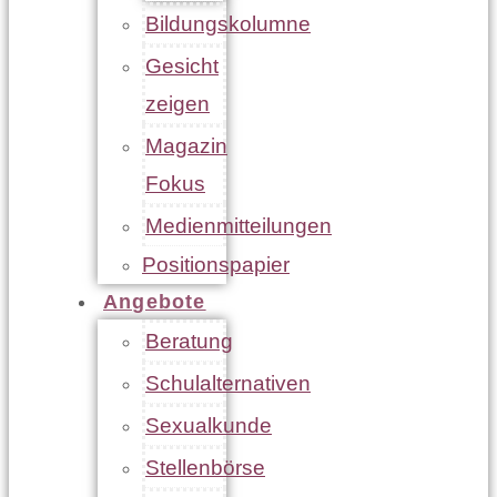
Bildungskolumne
Gesicht
zeigen
Magazin
Fokus
Medienmitteilungen
Positionspapier
Angebote
Beratung
Schulalternativen
Sexualkunde
Stellenbörse