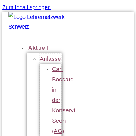
Zum Inhalt springen
Aktuell
Anlässe
Carl
Bossard
in
der
Konservi
Seon
(AG)