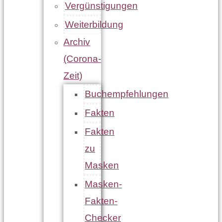
Vergünstigungen
Weiterbildung
Archiv
(Corona-
Zeit)
Buchempfehlungen
Fakten
Fakten
zu
Masken
Masken-
Fakten-
Checker