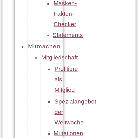
Masken-
Fakten-
Checker
Statements
Mitmachen
Mitgliedschaft
Profitiere
als
Mitglied
Spezialangebot
der
Weltwoche
Mutationen