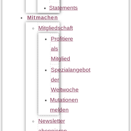
Statements
Mitmachen
Mitgliedschaft
Profitiere
als
Mitglied
Spezialangebot
der
Weltwoche
Mutationen
melden
Newsletter
abonnieren