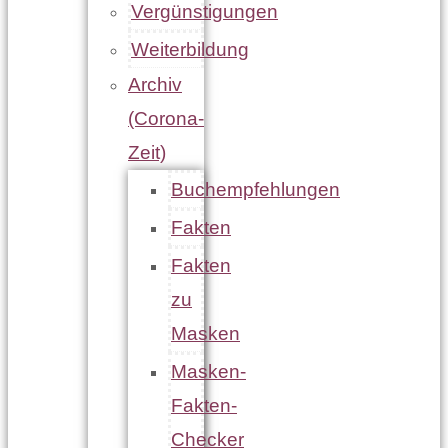
Vergünstigungen
Weiterbildung
Archiv
(Corona-
Zeit)
Buchempfehlungen
Fakten
Fakten
zu
Masken
Masken-
Fakten-
Checker