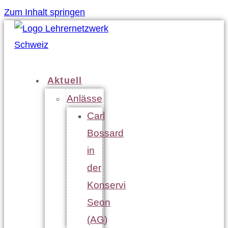
Zum Inhalt springen
Aktuell
Anlässe
Carl
Bossard
in
der
Konservi
Seon
(AG)