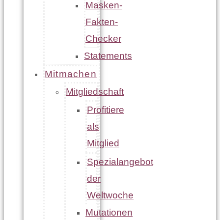
Masken-
Fakten-
Checker
Statements
Mitmachen
Mitgliedschaft
Profitiere
als
Mitglied
Spezialangebot
der
Weltwoche
Mutationen