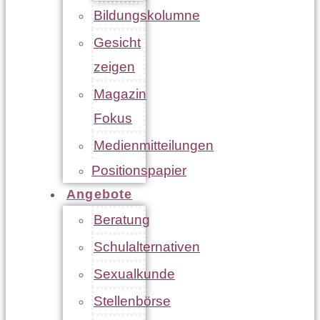
Bildungskolumne
Gesicht
zeigen
Magazin
Fokus
Medienmitteilungen
Positionspapier
Angebote
Beratung
Schulalternativen
Sexualkunde
Stellenbörse