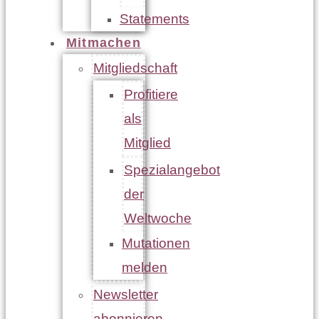
Statements
Mitmachen
Mitgliedschaft
Profitiere
als
Mitglied
Spezialangebot
der
Weltwoche
Mutationen
melden
Newsletter
abonnieren