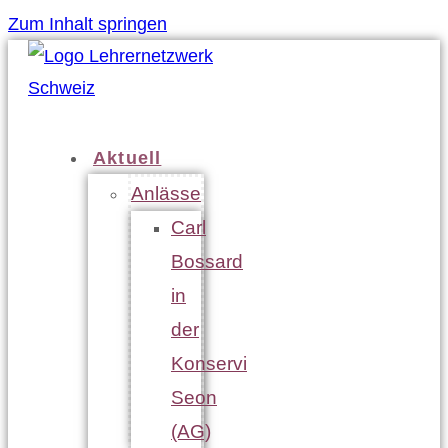
Zum Inhalt springen
Aktuell
Anlässe
Carl
Bossard
in
der
Konservi
Seon
(AG)