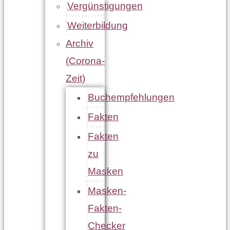
Vergünstigungen
Weiterbildung
Archiv
(Corona-
Zeit)
Buchempfehlungen
Fakten
Fakten
zu
Masken
Masken-
Fakten-
Checker