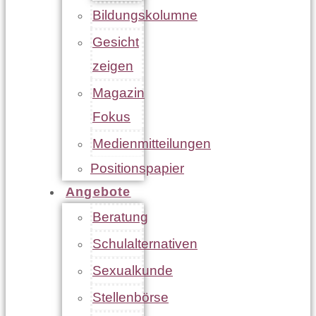
Bildungskolumne
Gesicht
zeigen
Magazin
Fokus
Medienmitteilungen
Positionspapier
Angebote
Beratung
Schulalternativen
Sexualkunde
Stellenbörse