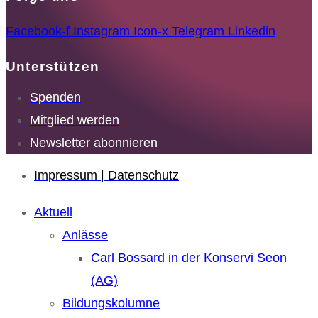
Facebook-f
Instagram
Icon-x
Telegram
Linkedin
Unterstützen
Spenden
Mitglied werden
Newsletter abonnieren
Impressum | Datenschutz
Aktuell
Anlässe
Carl Bossard in der Konservi Seon
(AG)
Bildungskolumne