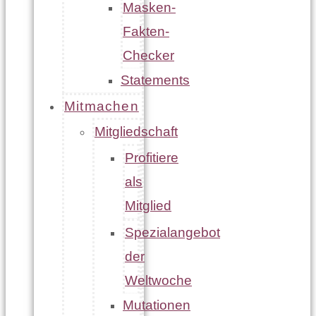
Masken-
Fakten-
Checker
Statements
Mitmachen
Mitgliedschaft
Profitiere
als
Mitglied
Spezialangebot
der
Weltwoche
Mutationen