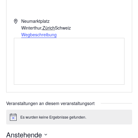
A
Neumarktplatz
d
Winterthur
,
Zürich
Schweiz
r
Wegbeschreibung
e
s
s
e
Veranstaltungen an diesem veranstaltungsort
Es wurden keine Ergebnisse gefunden.
H
i
n
Anstehende
w