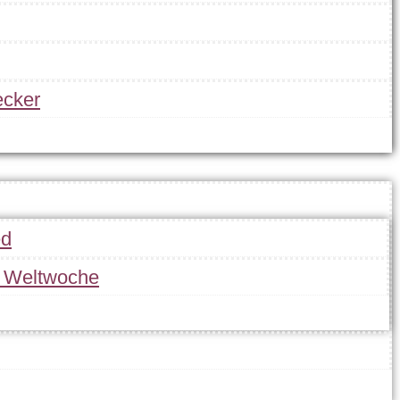
cker
ed
r Weltwoche