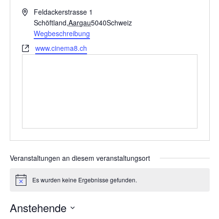
A
Feldackerstrasse 1
d
Schöftland
,
Aargau
5040
Schweiz
r
Wegbeschreibung
e
W
www.cinema8.ch
s
e
s
b
e
s
e
i
t
e
Veranstaltungen an diesem veranstaltungsort
Es wurden keine Ergebnisse gefunden.
H
i
n
Anstehende
w
e