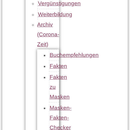
Vergünstigungen
Weiterbildung
Archiv
(Corona-
Zeit)
Buchempfehlungen
Fakten
Fakten
zu
Masken
Masken-
Fakten-
Checker