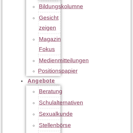
Bildungskolumne
Gesicht
zeigen
Magazin
Fokus
Medienmitteilungen
Positionspapier
Angebote
Beratung
Schulalternativen
Sexualkunde
Stellenbörse