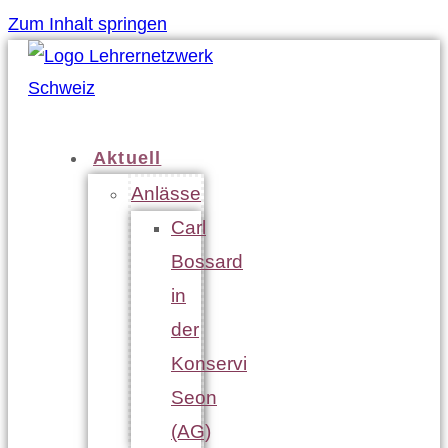
Zum Inhalt springen
Aktuell
Anlässe
Carl
Bossard
in
der
Konservi
Seon
(AG)