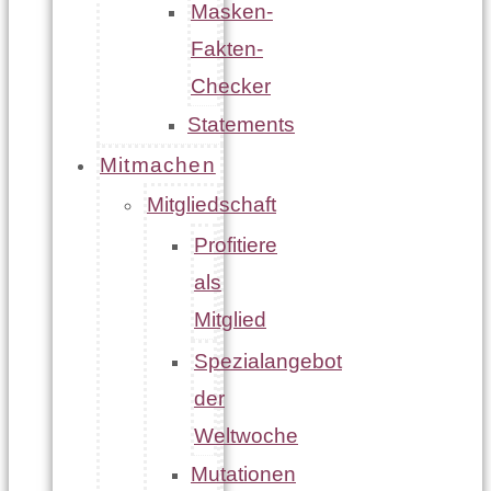
Masken-
Fakten-
Checker
Statements
Mitmachen
Mitgliedschaft
Profitiere
als
Mitglied
Spezialangebot
der
Weltwoche
Mutationen