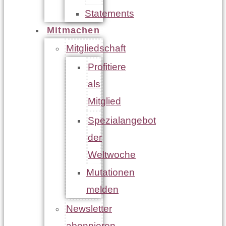
Statements
Mitmachen
Mitgliedschaft
Profitiere
als
Mitglied
Spezialangebot
der
Weltwoche
Mutationen
melden
Newsletter
abonnieren