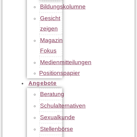
Bildungskolumne
Gesicht
zeigen
Magazin
Fokus
Medienmitteilungen
Positionspapier
Angebote
Beratung
Schulalternativen
Sexualkunde
Stellenbörse