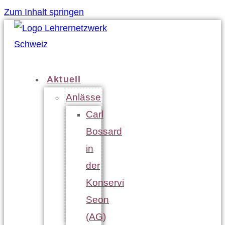
Zum Inhalt springen
Aktuell
Anlässe
Carl
Bossard
in
der
Konservi
Seon
(AG)