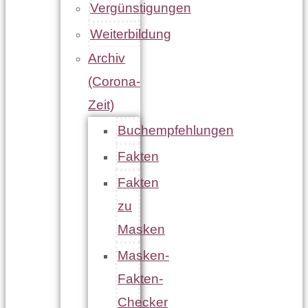
Vergünstigungen
Weiterbildung
Archiv
(Corona-
Zeit)
Buchempfehlungen
Fakten
Fakten
zu
Masken
Masken-
Fakten-
Checker