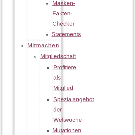
Masken-
Fakten-
Checker
Statements
Mitmachen
Mitgliedschaft
Profitiere
als
Mitglied
Spezialangebot
der
Weltwoche
Mutationen