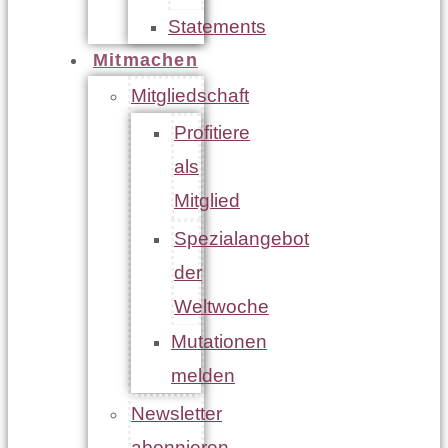
Statements
Mitmachen
Mitgliedschaft
Profitiere
als
Mitglied
Spezialangebot
der
Weltwoche
Mutationen
melden
Newsletter
abonnieren