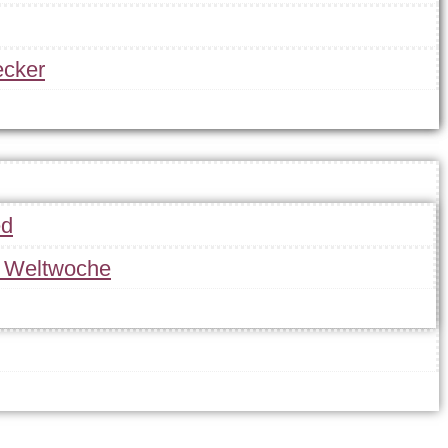
cker
ed
r Weltwoche