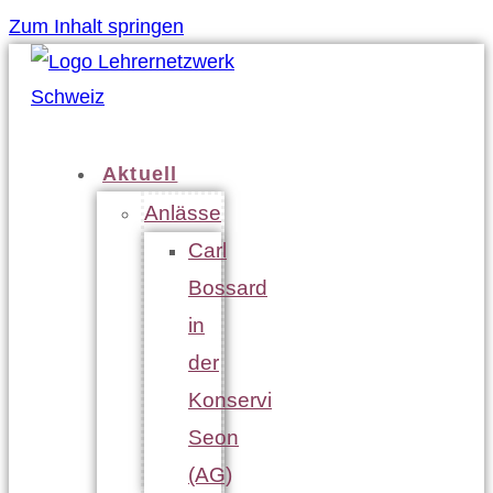
Zum Inhalt springen
Aktuell
Anlässe
Carl
Bossard
in
der
Konservi
Seon
(AG)