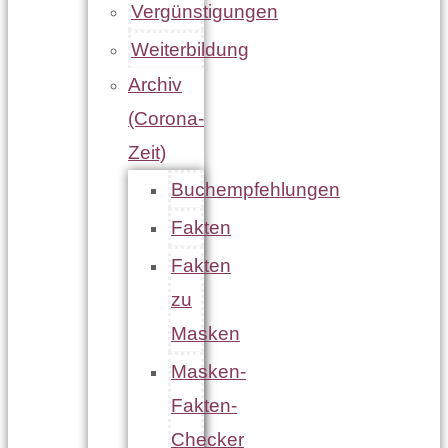
Vergünstigungen
Weiterbildung
Archiv
(Corona-
Zeit)
Buchempfehlungen
Fakten
Fakten
zu
Masken
Masken-
Fakten-
Checker