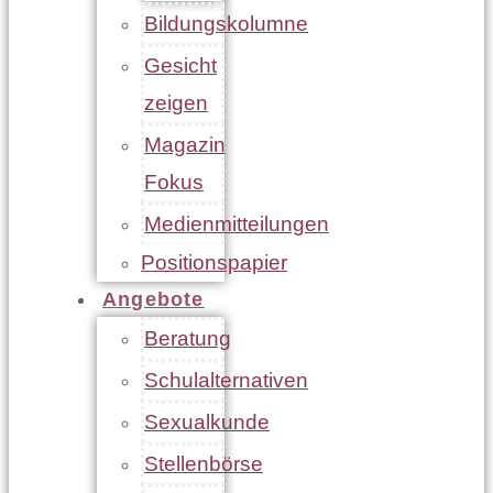
Bildungskolumne
Gesicht
zeigen
Magazin
Fokus
Medienmitteilungen
Positionspapier
Angebote
Beratung
Schulalternativen
Sexualkunde
Stellenbörse