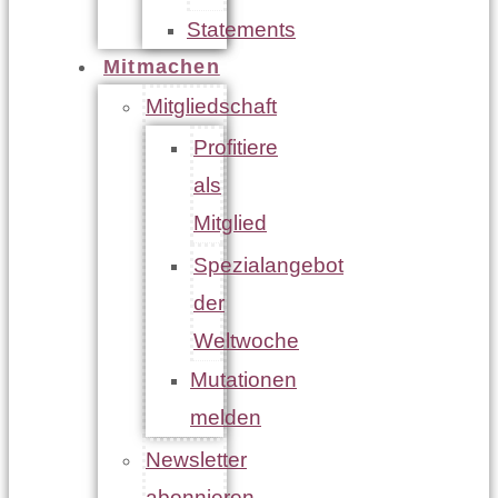
Statements
Mitmachen
Mitgliedschaft
Profitiere
als
Mitglied
Spezialangebot
der
Weltwoche
Mutationen
melden
Newsletter
abonnieren