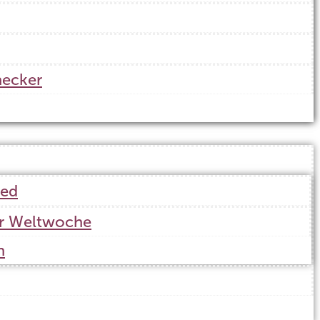
ecker
ied
er Weltwoche
n