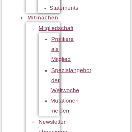
Statements
Mitmachen
Mitgliedschaft
Profitiere
als
Mitglied
Spezialangebot
der
Weltwoche
Mutationen
melden
Newsletter
abonnieren