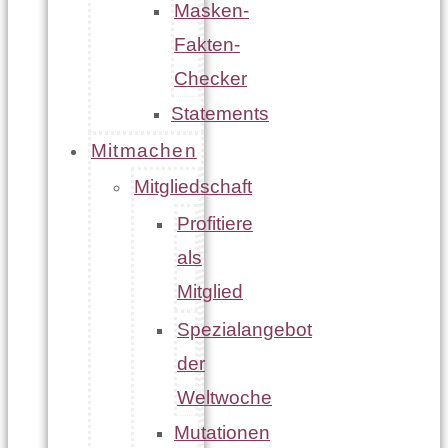
Masken-
Fakten-
Checker
Statements
Mitmachen
Mitgliedschaft
Profitiere
als
Mitglied
Spezialangebot
der
Weltwoche
Mutationen