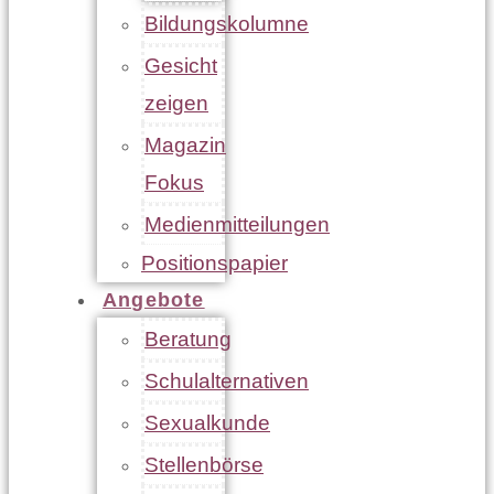
Bildungskolumne
Gesicht
zeigen
Magazin
Fokus
Medienmitteilungen
Positionspapier
Angebote
Beratung
Schulalternativen
Sexualkunde
Stellenbörse