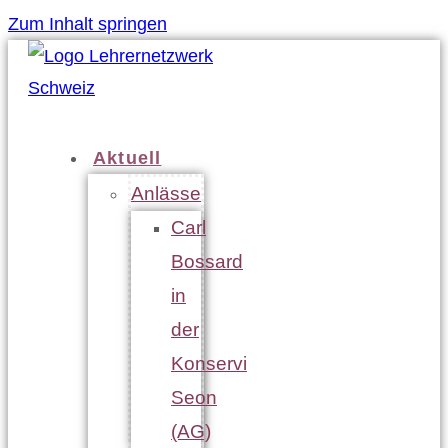
Zum Inhalt springen
Aktuell
Anlässe
Carl
Bossard
in
der
Konservi
Seon
(AG)