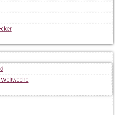
cker
ed
r Weltwoche