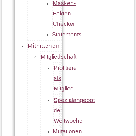
Masken-
Fakten-
Checker
Statements
Mitmachen
Mitgliedschaft
Profitiere
als
Mitglied
Spezialangebot
der
Weltwoche
Mutationen