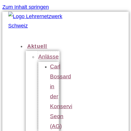
Zum Inhalt springen
Aktuell
Anlässe
Carl
Bossard
in
der
Konservi
Seon
(AG)