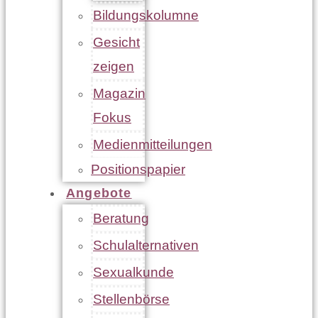
Bildungskolumne
Gesicht
zeigen
Magazin
Fokus
Medienmitteilungen
Positionspapier
Angebote
Beratung
Schulalternativen
Sexualkunde
Stellenbörse