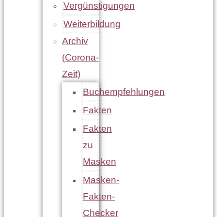
Vergünstigungen
Weiterbildung
Archiv
(Corona-
Zeit)
Buchempfehlungen
Fakten
Fakten
zu
Masken
Masken-
Fakten-
Checker