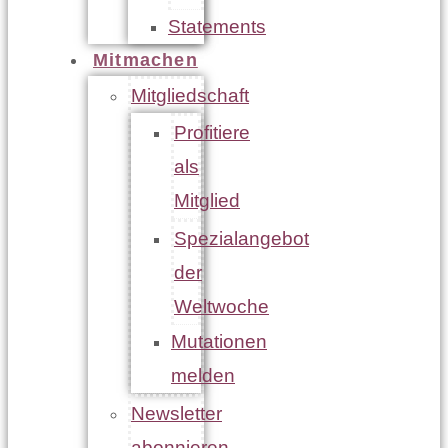
Statements
Mitmachen
Mitgliedschaft
Profitiere
als
Mitglied
Spezialangebot
der
Weltwoche
Mutationen
melden
Newsletter
abonnieren