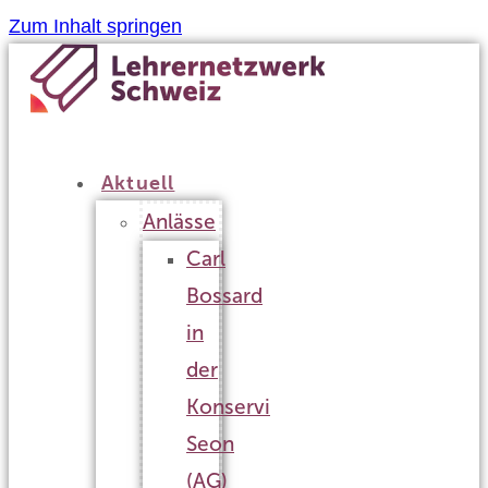
Zum Inhalt springen
Aktuell
Anlässe
Carl
Bossard
in
der
Konservi
Seon
(AG)