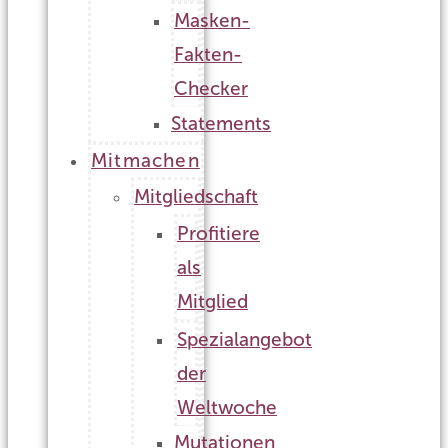
Masken-
Fakten-
Checker
Statements
Mitmachen
Mitgliedschaft
Profitiere
als
Mitglied
Spezialangebot
der
Weltwoche
Mutationen