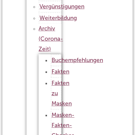
Vergünstigungen
Weiterbildung
Archiv
(Corona-
Zeit)
Buchempfehlungen
Fakten
Fakten
zu
Masken
Masken-
Fakten-