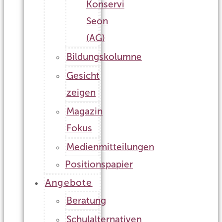
Konservi
Seon
(AG)
Bildungskolumne
Gesicht
zeigen
Magazin
Fokus
Medienmitteilungen
Positionspapier
Angebote
Beratung
Schulalternativen