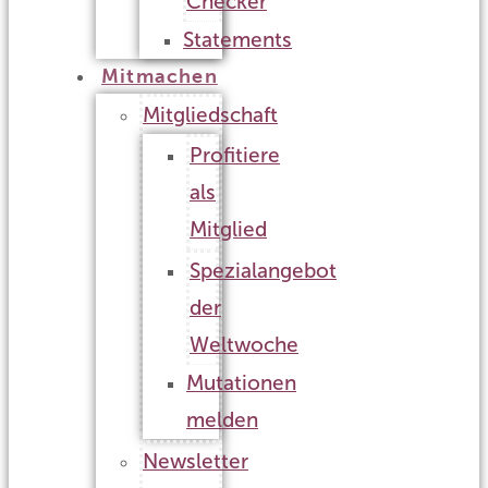
Checker
Statements
Mitmachen
Mitgliedschaft
Profitiere
als
Mitglied
Spezialangebot
der
Weltwoche
Mutationen
melden
Newsletter