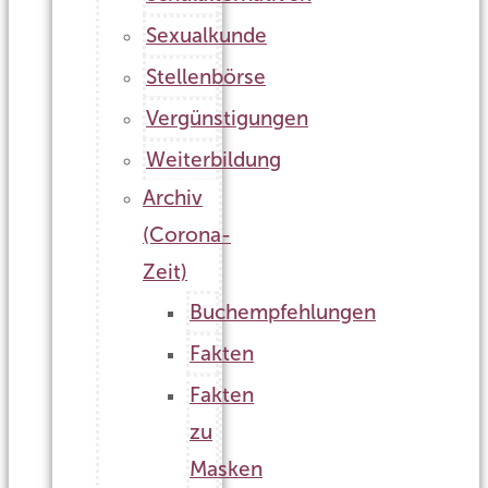
Sexualkunde
Stellenbörse
Vergünstigungen
Weiterbildung
Archiv
(Corona-
Zeit)
Buchempfehlungen
Fakten
Fakten
zu
Masken