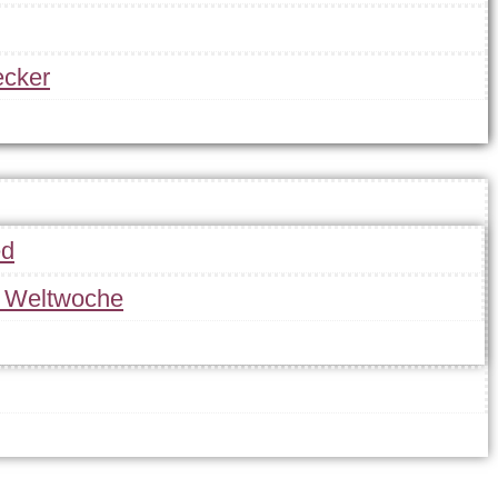
cker
ed
r Weltwoche