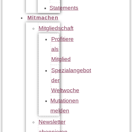
Statements
Mitmachen
Mitgliedschaft
Profitiere
als
Mitglied
Spezialangebot
der
Weltwoche
Mutationen
melden
Newsletter
abonnieren