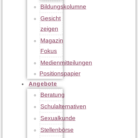
Bildungskolumne
Gesicht
zeigen
Magazin
Fokus
Medienmitteilungen
Positionspapier
Angebote
Beratung
Schulalternativen
Sexualkunde
Stellenbörse