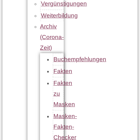
Vergünstigungen
Weiterbildung
Archiv
(Corona-
Zeit)
Buchempfehlungen
Fakten
Fakten
zu
Masken
Masken-
Fakten-
Checker