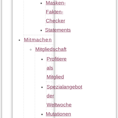
Masken-
Fakten-
Checker
Statements
Mitmachen
Mitgliedschaft
Profitiere
als
Mitglied
Spezialangebot
der
Weltwoche
Mutationen