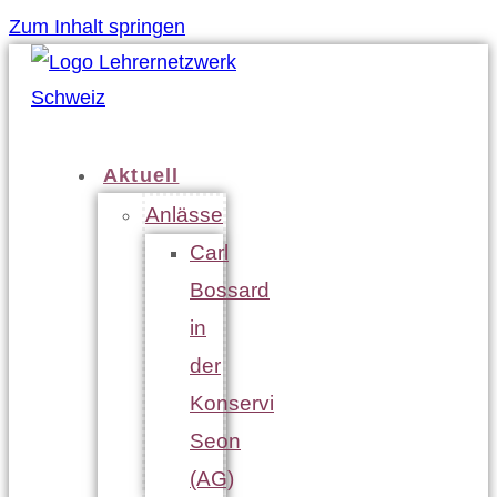
Zum Inhalt springen
Aktuell
Anlässe
Carl
Bossard
in
der
Konservi
Seon
(AG)