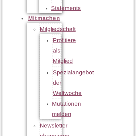
Statements
Mitmachen
Mitgliedschaft
Profitiere
als
Mitglied
Spezialangebot
der
Weltwoche
Mutationen
melden
Newsletter
abonnieren