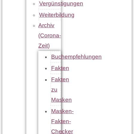
Vergünstigungen
Weiterbildung
Archiv
(Corona-
Zeit)
Buchempfehlungen
Fakten
Fakten
zu
Masken
Masken-
Fakten-
Checker