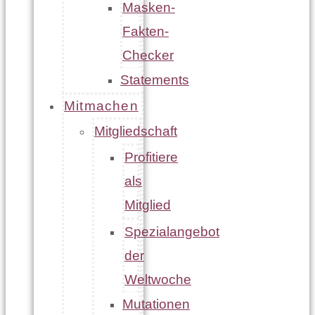
Masken-
Fakten-
Checker
Statements
Mitmachen
Mitgliedschaft
Profitiere
als
Mitglied
Spezialangebot
der
Weltwoche
Mutationen