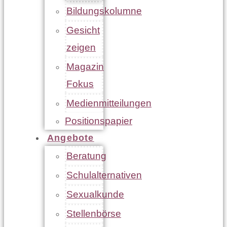
Bildungskolumne
Gesicht
zeigen
Magazin
Fokus
Medienmitteilungen
Positionspapier
Angebote
Beratung
Schulalternativen
Sexualkunde
Stellenbörse