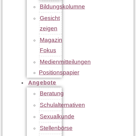
Bildungskolumne
Gesicht
zeigen
Magazin
Fokus
Medienmitteilungen
Positionspapier
Angebote
Beratung
Schulalternativen
Sexualkunde
Stellenbörse