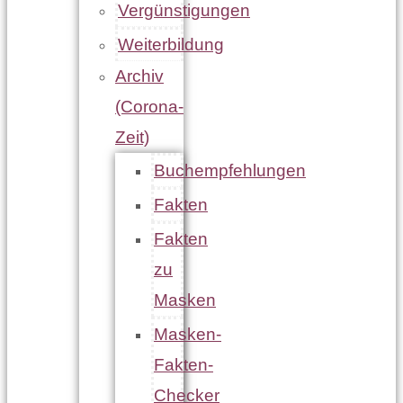
Vergünstigungen
Weiterbildung
Archiv
(Corona-
Zeit)
Buchempfehlungen
Fakten
Fakten
zu
Masken
Masken-
Fakten-
Checker