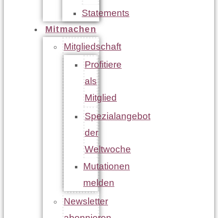
Statements
Mitmachen
Mitgliedschaft
Profitiere
als
Mitglied
Spezialangebot
der
Weltwoche
Mutationen
melden
Newsletter
abonnieren