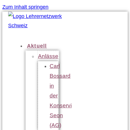
Zum Inhalt springen
Aktuell
Anlässe
Carl
Bossard
in
der
Konservi
Seon
(AG)