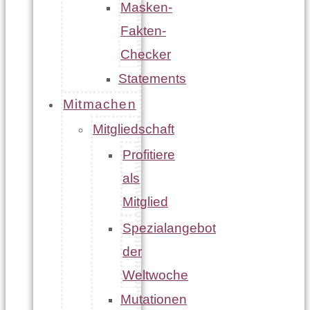
Masken-
Fakten-
Checker
Statements
Mitmachen
Mitgliedschaft
Profitiere
als
Mitglied
Spezialangebot
der
Weltwoche
Mutationen