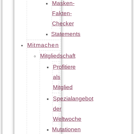
Masken-
Fakten-
Checker
Statements
Mitmachen
Mitgliedschaft
Profitiere
als
Mitglied
Spezialangebot
der
Weltwoche
Mutationen