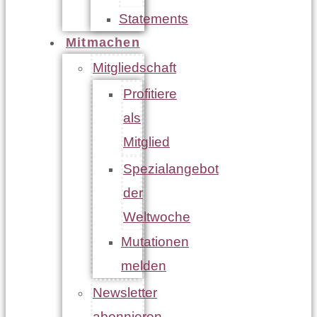
Statements
Mitmachen
Mitgliedschaft
Profitiere
als
Mitglied
Spezialangebot
der
Weltwoche
Mutationen
melden
Newsletter
abonnieren