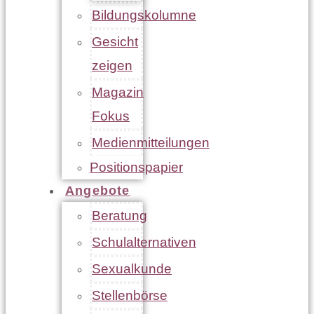
Bildungskolumne
Gesicht
zeigen
Magazin
Fokus
Medienmitteilungen
Positionspapier
Angebote
Beratung
Schulalternativen
Sexualkunde
Stellenbörse