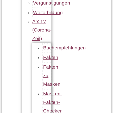
Vergünstigungen
Weiterbildung
Archiv
(Corona-
Zeit)
Buchempfehlungen
Fakten
Fakten
zu
Masken
Masken-
Fakten-
Checker