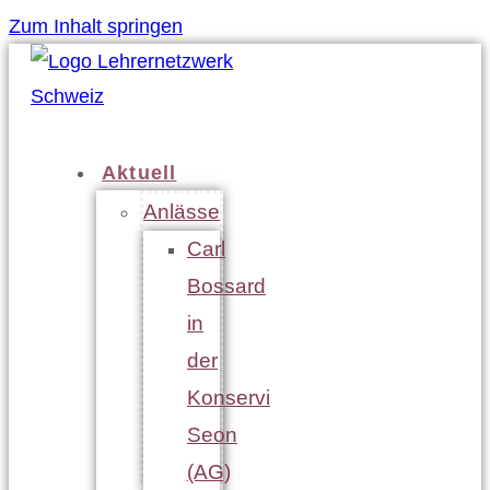
Zum Inhalt springen
Aktuell
Anlässe
Carl
Bossard
in
der
Konservi
Seon
(AG)