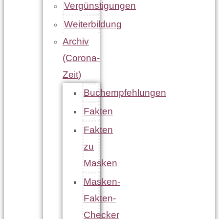
Vergünstigungen
Weiterbildung
Archiv
(Corona-
Zeit)
Buchempfehlungen
Fakten
Fakten
zu
Masken
Masken-
Fakten-
Checker