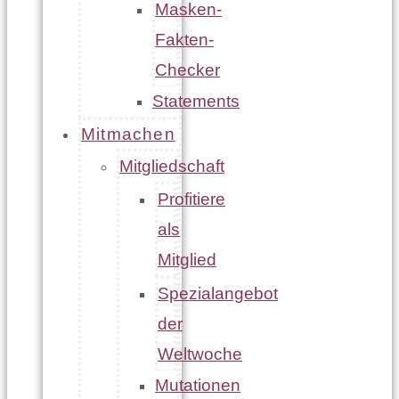
Masken-
Fakten-
Checker
Statements
Mitmachen
Mitgliedschaft
Profitiere
als
Mitglied
Spezialangebot
der
Weltwoche
Mutationen