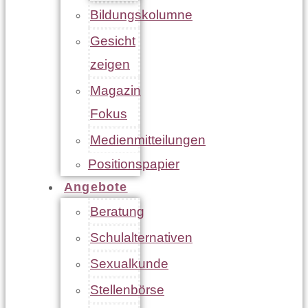
Bildungskolumne
Gesicht
zeigen
Magazin
Fokus
Medienmitteilungen
Positionspapier
Angebote
Beratung
Schulalternativen
Sexualkunde
Stellenbörse