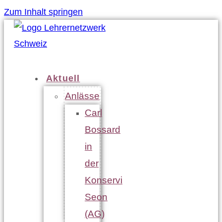
Zum Inhalt springen
Aktuell
Anlässe
Carl
Bossard
in
der
Konservi
Seon
(AG)