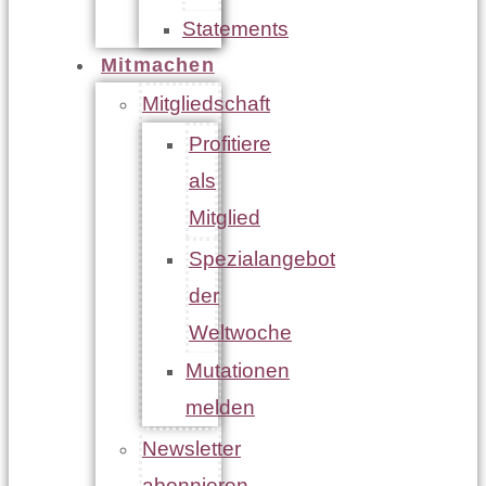
Statements
Mitmachen
Mitgliedschaft
Profitiere
als
Mitglied
Spezialangebot
der
Weltwoche
Mutationen
melden
Newsletter
abonnieren