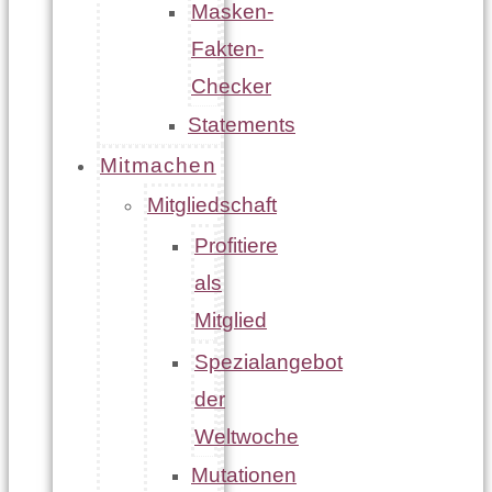
Masken-
Fakten-
Checker
Statements
Mitmachen
Mitgliedschaft
Profitiere
als
Mitglied
Spezialangebot
der
Weltwoche
Mutationen