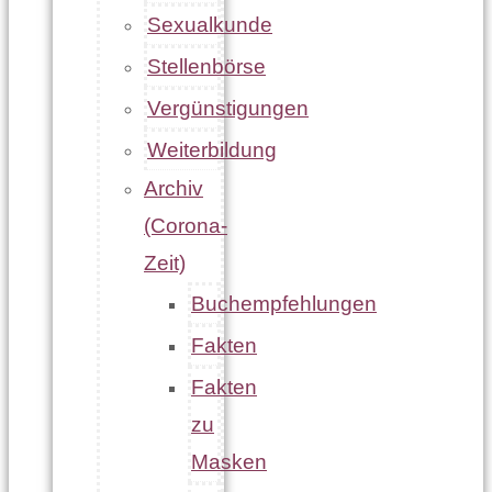
Sexualkunde
Stellenbörse
Vergünstigungen
Weiterbildung
Archiv
(Corona-
Zeit)
Buchempfehlungen
Fakten
Fakten
zu
Masken