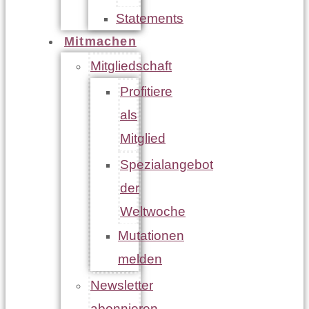
Statements
Mitmachen
Mitgliedschaft
Profitiere
als
Mitglied
Spezialangebot
der
Weltwoche
Mutationen
melden
Newsletter
abonnieren