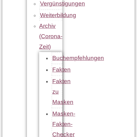
Vergünstigungen
Weiterbildung
Archiv
(Corona-
Zeit)
Buchempfehlungen
Fakten
Fakten
zu
Masken
Masken-
Fakten-
Checker