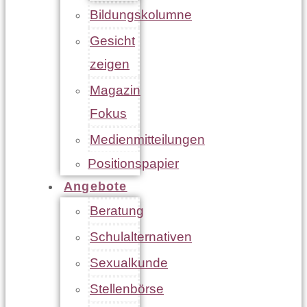
Bildungskolumne
Gesicht
zeigen
Magazin
Fokus
Medienmitteilungen
Positionspapier
Angebote
Beratung
Schulalternativen
Sexualkunde
Stellenbörse